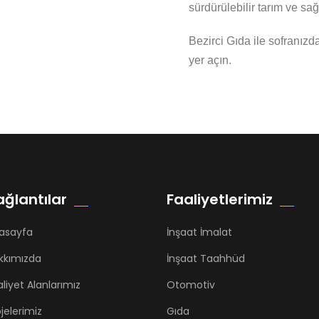
sürdürülebilir tarım ve sağ
Bezirci Gıda ile sofranız
yer açın.
ağlantılar
Faaliyetlerimiz
asayfa
İnşaat İmalat
kkımızda
İnşaat Taahhüd
liyet Alanlarımız
Otomotiv
jelerimiz
Gıda