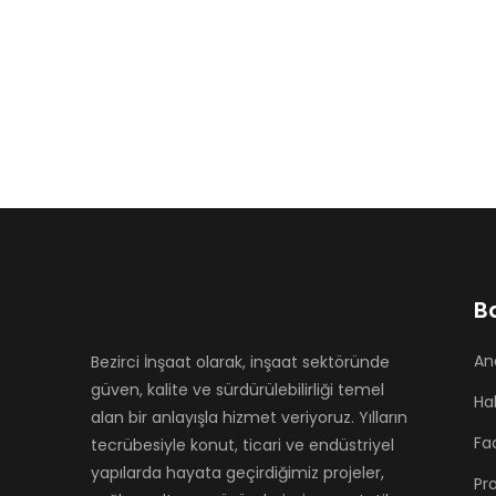
B
An
Bezirci İnşaat olarak, inşaat sektöründe
güven, kalite ve sürdürülebilirliği temel
Ha
alan bir anlayışla hizmet veriyoruz. Yılların
Faa
tecrübesiyle konut, ticari ve endüstriyel
yapılarda hayata geçirdiğimiz projeler,
Pro