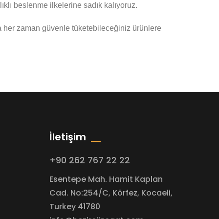
lıklı beslenme ilkelerine sadık kalıyoruz.
da her zaman güvenle tüketebileceğiniz ürünlere
İletişim
+90 262 767 22 22
Esentepe Mah. Hamit Kaplan
Cad. No:254/C, Körfez, Kocaeli,
Turkey 41780